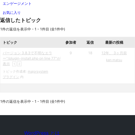
エンゲージメント
お気に入り
返信したトピック
1件の返信を表示中 - 1 - 1件目 (全1件中)
トピック
参加者
返信
最新の投稿
バージョン 3.8.3で不明なエラ
9
18
12年、 3ヶ月前
ー"/plugin-install.php on line 77"が
ken matsu
表示
1
2
トピック作成者:
majorsystem
プラグイン
内
1件の返信を表示中 - 1 - 1件目 (全1件中)
WordPress とは