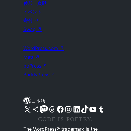
参加・貢献
イベント
寄付
↗
Swag
↗
WordPress.com
↗
Matt
↗
bbPress
↗
BuddyPress
↗
日本語
X (旧 Twitter) アカウントへ
Bluesky アカウントへ
Mastodon アカウントへ
Threads アカウントへ
Facebook ページへ
Instagram アカウントへ
LinkedIn アカウントへ
TikTok アカウントへ
YouTube チャンネルへ
Tumblr アカウントへ
CODE IS POETRY.
The WordPress® trademark is the