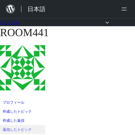
内
日本語
容
を
フォーラム
ROOM441
コ
ス
ン
キ
テ
ッ
ン
プ
ツ
へ
ス
キ
ッ
プロフィール
プ
作成したトピック
作成した返信
返信したトピック