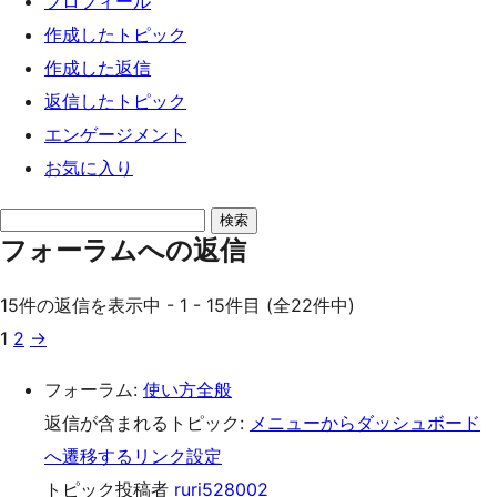
プロフィール
ッ
作成したトピック
プ
作成した返信
返信したトピック
エンゲージメント
お気に入り
返
フォーラムへの返信
信
を
15件の返信を表示中 - 1 - 15件目 (全22件中)
検
1
2
→
索
フォーラム:
使い方全般
返信が含まれるトピック:
メニューからダッシュボード
へ遷移するリンク設定
トピック投稿者
ruri528002