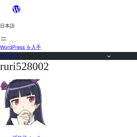
内
容
日本語
を
ス
キ
WordPress を入手
ッ
フォーラム
ruri528002
プ
コ
ン
テ
ン
ツ
へ
ス
キ