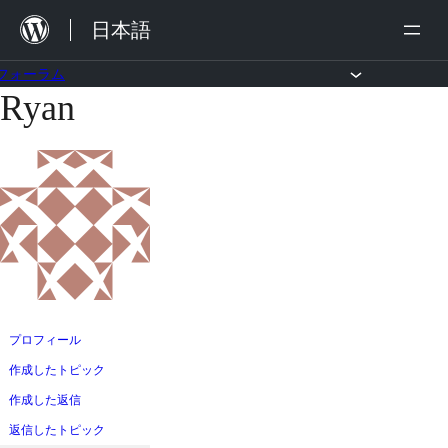
内
日本語
容
を
フォーラム
Ryan
コ
ス
ン
キ
テ
ッ
ン
プ
ツ
へ
ス
キ
ッ
プロフィール
プ
作成したトピック
作成した返信
返信したトピック