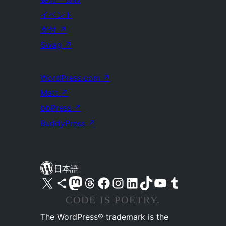
イベント
寄付
↗
Swag
↗
WordPress.com
↗
Matt
↗
bbPress
↗
BuddyPress
↗
日本語
X (旧 Twitter) アカウントへ
Bluesky アカウントへ
Mastodon アカウントへ
Threads アカウントへ
Facebook ページへ
Instagram アカウントへ
LinkedIn アカウントへ
TikTok アカウントへ
YouTube チャンネルへ
Tumblr アカウントへ
CODE IS POETRY.
The WordPress® trademark is the