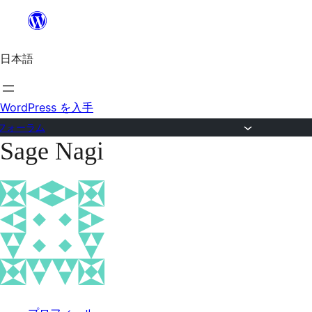
内
容
日本語
を
ス
キ
WordPress を入手
ッ
フォーラム
Sage Nagi
プ
コ
ン
テ
ン
ツ
へ
ス
キ