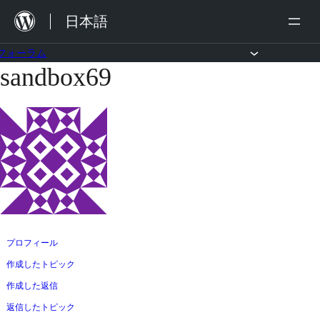
内
日本語
容
を
フォーラム
sandbox69
コ
ス
ン
キ
テ
ッ
ン
プ
ツ
へ
ス
キ
ッ
プロフィール
プ
作成したトピック
作成した返信
返信したトピック