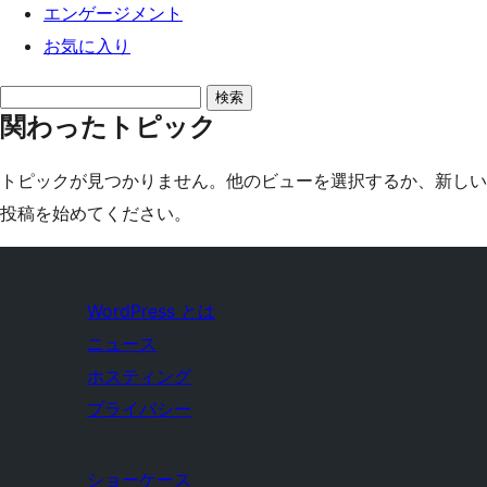
エンゲージメント
お気に入り
ト
関わったトピック
ピ
ッ
トピックが見つかりません。他のビューを選択するか、新しい
ク
投稿を始めてください。
を
検
索:
WordPress とは
ニュース
ホスティング
プライバシー
ショーケース