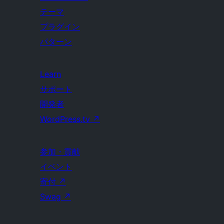
テーマ
プラグイン
パターン
Learn
サポート
開発者
WordPress.tv
↗
参加・貢献
イベント
寄付
↗
Swag
↗