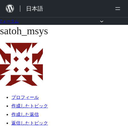
内
日本語
容
を
フォーラム
satoh_msys
コ
ス
ン
キ
テ
ッ
ン
プ
ツ
へ
ス
キ
プロフィール
ッ
作成したトピック
プ
作成した返信
返信したトピック