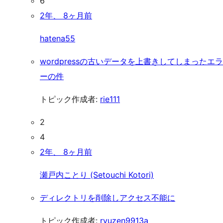
6
2年、 8ヶ月前
hatena55
wordpressの古いデータを上書きしてしまったエラ
ーの件
トピック作成者:
rie111
2
4
2年、 8ヶ月前
瀬戸内ことり (Setouchi Kotori)
ディレクトリを削除しアクセス不能に
トピック作成者:
ryuzen9913a