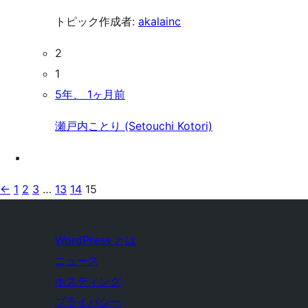
トピック作成者:
akalainc
2
1
5年、 1ヶ月前
瀬戸内ことり (Setouchi Kotori)
←
1
2
3
…
13
14
15
WordPress とは
ニュース
ホスティング
プライバシー