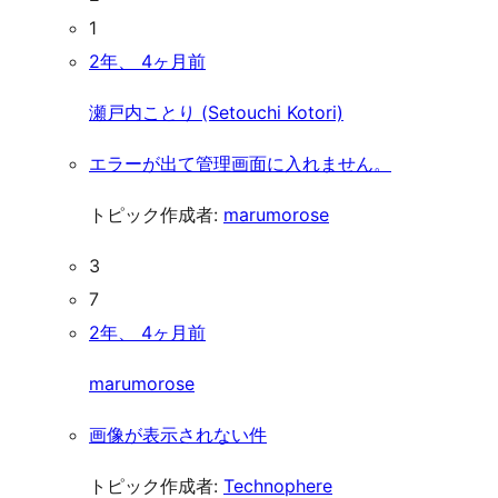
1
2年、 4ヶ月前
瀬戸内ことり (Setouchi Kotori)
エラーが出て管理画面に入れません。
トピック作成者:
marumorose
3
7
2年、 4ヶ月前
marumorose
画像が表示されない件
トピック作成者:
Technophere