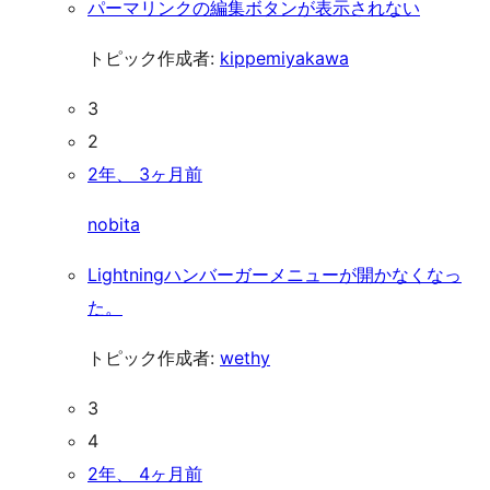
パーマリンクの編集ボタンが表示されない
トピック作成者:
kippemiyakawa
3
2
2年、 3ヶ月前
nobita
Lightningハンバーガーメニューが開かなくなっ
た。
トピック作成者:
wethy
3
4
2年、 4ヶ月前