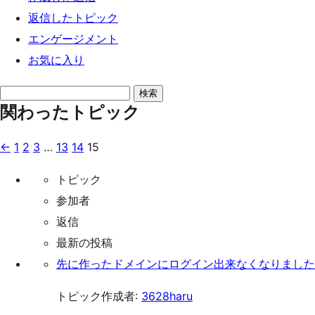
返信したトピック
エンゲージメント
お気に入り
ト
関わったトピック
ピ
ッ
←
1
2
3
…
13
14
15
ク
を
トピック
検
参加者
索:
返信
最新の投稿
先に作ったドメインにログイン出来なくなりました
トピック作成者:
3628haru