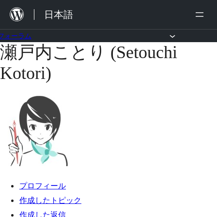
内
日本語
容
を
フォーラム
瀬戸内ことり (Setouchi
コ
ス
ン
キ
Kotori)
テ
ッ
ン
プ
ツ
へ
ス
キ
ッ
プ
プロフィール
作成したトピック
作成した返信