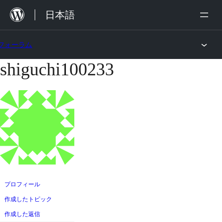
内
日本語
容
を
フォーラム
ス
shiguchi100233
コ
キ
ン
ッ
テ
プ
ン
ツ
へ
ス
キ
ッ
プロフィール
プ
作成したトピック
作成した返信