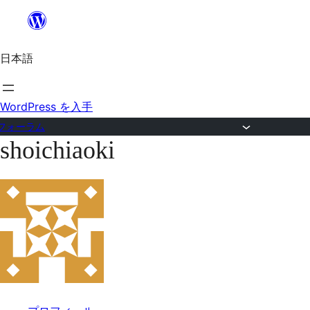
内
容
日本語
を
ス
キ
WordPress を入手
ッ
フォーラム
shoichiaoki
プ
コ
ン
テ
ン
ツ
へ
ス
キ