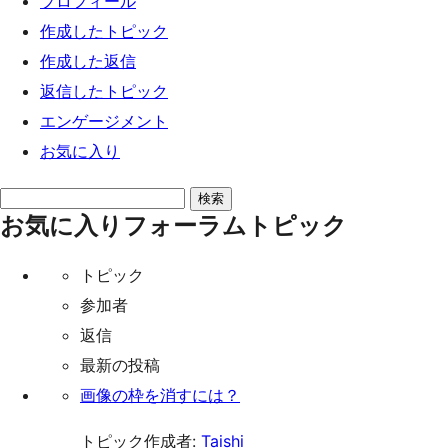
プロフィール
ッ
作成したトピック
プ
作成した返信
返信したトピック
エンゲージメント
お気に入り
ト
お気に入りフォーラムトピック
ピ
ッ
トピック
ク
参加者
を
返信
検
最新の投稿
索:
画像の枠を消すには？
トピック作成者:
Taishi