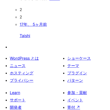
2
2
17年、 5ヶ月前
Taishi
WordPress とは
ショーケース
ニュース
テーマ
ホスティング
プラグイン
プライバシー
パターン
Learn
参加・貢献
サポート
イベント
開発者
寄付
↗