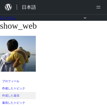
内
日本語
容
を
フォーラム
show_web
コ
ス
ン
キ
テ
ッ
ン
プ
ツ
へ
ス
キ
ッ
プロフィール
プ
作成したトピック
作成した返信
返信したトピック