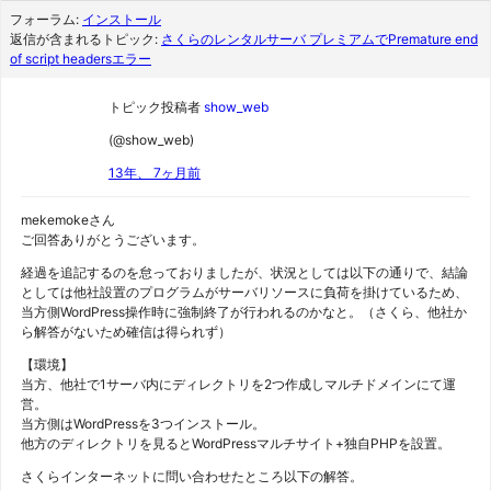
フォーラム:
インストール
返信が含まれるトピック:
さくらのレンタルサーバ プレミアムでPremature end
of script headersエラー
トピック投稿者
show_web
(@show_web)
13年、 7ヶ月前
mekemokeさん
ご回答ありがとうございます。
経過を追記するのを怠っておりましたが、状況としては以下の通りで、結論
としては他社設置のプログラムがサーバリソースに負荷を掛けているため、
当方側WordPress操作時に強制終了が行われるのかなと。（さくら、他社か
ら解答がないため確信は得られず）
【環境】
当方、他社で1サーバ内にディレクトリを2つ作成しマルチドメインにて運
営。
当方側はWordPressを3つインストール。
他方のディレクトリを見るとWordPressマルチサイト+独自PHPを設置。
さくらインターネットに問い合わせたところ以下の解答。