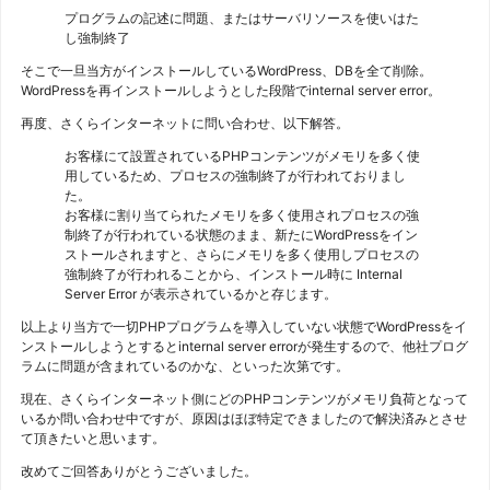
プログラムの記述に問題、またはサーバリソースを使いはた
し強制終了
そこで一旦当方がインストールしているWordPress、DBを全て削除。
WordPressを再インストールしようとした段階でinternal server error。
再度、さくらインターネットに問い合わせ、以下解答。
お客様にて設置されているPHPコンテンツがメモリを多く使
用しているため、プロセスの強制終了が行われておりまし
た。
お客様に割り当てられたメモリを多く使用されプロセスの強
制終了が行われている状態のまま、新たにWordPressをイン
ストールされますと、さらにメモリを多く使用しプロセスの
強制終了が行われることから、インストール時に Internal
Server Error が表示されているかと存じます。
以上より当方で一切PHPプログラムを導入していない状態でWordPressをイ
ンストールしようとするとinternal server errorが発生するので、他社プログ
ラムに問題が含まれているのかな、といった次第です。
現在、さくらインターネット側にどのPHPコンテンツがメモリ負荷となって
いるか問い合わせ中ですが、原因はほぼ特定できましたので解決済みとさせ
て頂きたいと思います。
改めてご回答ありがとうございました。