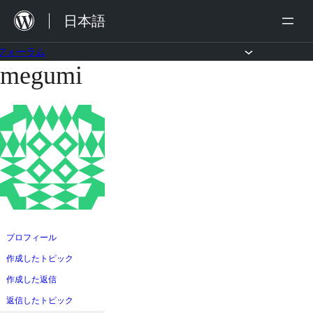
内
日本語
容
を
フォーラム
megumi
コ
ス
ン
キ
テ
ッ
ン
プ
ツ
へ
ス
キ
ッ
プロフィール
プ
作成したトピック
作成した返信
返信したトピック