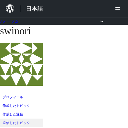
内
日本語
容
を
フォーラム
swinori
コ
ス
ン
キ
テ
ッ
ン
プ
ツ
へ
ス
キ
ッ
プロフィール
プ
作成したトピック
作成した返信
返信したトピック