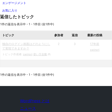
エンゲージメント
お気に入り
返信したトピック
1件の返信を表示中 - 1 - 1件目 (全1件中)
トピック
参加者
返信
最新の投稿
独自のログイン画面はどのようにし
2
3
17年前
て実現できますか？
swinori
トピック作成者:
swinori
使い方全般
内
1件の返信を表示中 - 1 - 1件目 (全1件中)
WordPress とは
ニュース