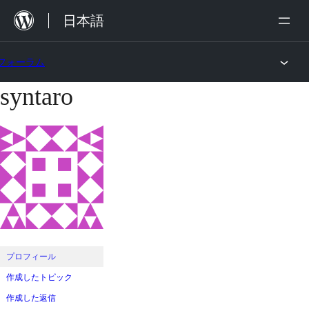
内
日本語
容
を
フォーラム
ス
syntaro
コ
キ
ン
ッ
テ
プ
ン
ツ
へ
ス
キ
ッ
プロフィール
プ
作成したトピック
作成した返信