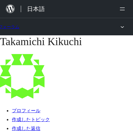
内
日本語
容
を
フォーラム
ス
Takamichi Kikuchi
コ
キ
ン
ッ
テ
プ
ン
ツ
へ
ス
キ
プロフィール
ッ
作成したトピック
プ
作成した返信