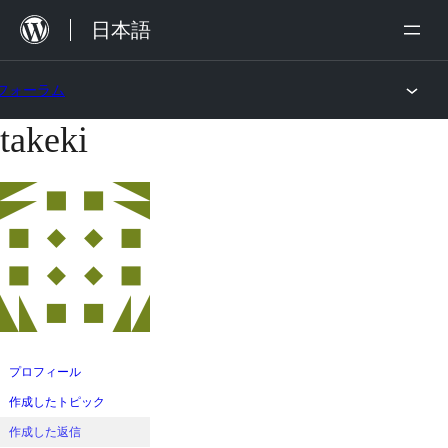
内
日本語
容
を
フォーラム
ス
takeki
コ
キ
ン
ッ
テ
プ
ン
ツ
へ
ス
キ
ッ
プロフィール
プ
作成したトピック
作成した返信