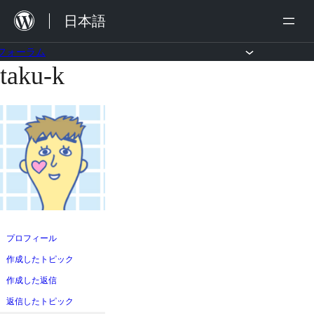
内
日本語
容
を
フォーラム
taku-k
コ
ス
ン
キ
テ
ッ
ン
プ
ツ
へ
ス
キ
ッ
プロフィール
プ
作成したトピック
作成した返信
返信したトピック