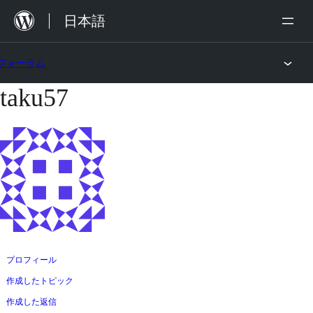
内
日本語
容
を
フォーラム
ス
taku57
コ
キ
ン
ッ
テ
プ
ン
ツ
へ
ス
キ
ッ
プロフィール
プ
作成したトピック
作成した返信