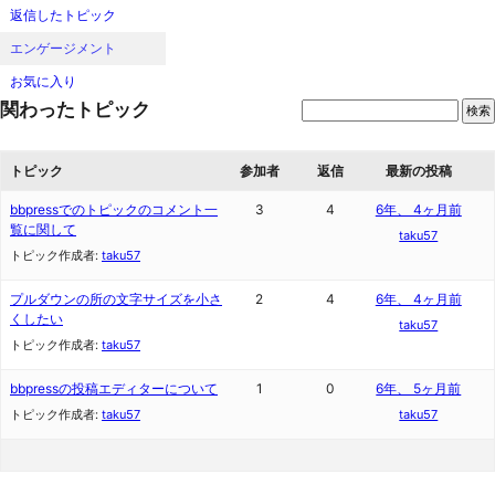
返信したトピック
エンゲージメント
お気に入り
関わったトピック
トピック
参加者
返信
最新の投稿
bbpressでのトピックのコメント一
3
4
6年、 4ヶ月前
覧に関して
taku57
トピック作成者:
taku57
プルダウンの所の文字サイズを小さ
2
4
6年、 4ヶ月前
くしたい
taku57
トピック作成者:
taku57
bbpressの投稿エディターについて
1
0
6年、 5ヶ月前
トピック作成者:
taku57
taku57