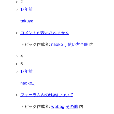
2
17年前
takuya
コメントが表示されません
トピック作成者:
naoko_j
使い方全般
内
4
6
17年前
naoko_j
フォーラム内の検索について
トピック作成者:
wpbeg
その他
内