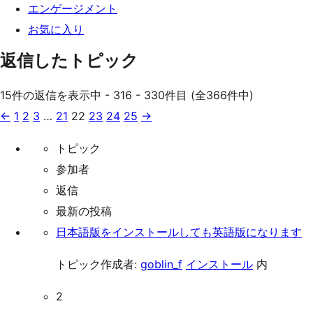
エンゲージメント
お気に入り
返信したトピック
15件の返信を表示中 - 316 - 330件目 (全366件中)
←
1
2
3
…
21
22
23
24
25
→
トピック
参加者
返信
最新の投稿
日本語版をインストールしても英語版になります
トピック作成者:
goblin_f
インストール
内
2