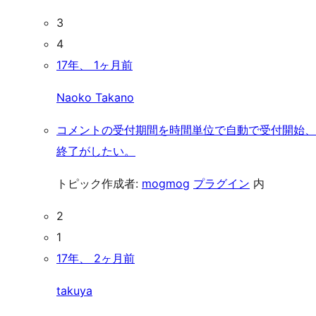
3
4
17年、 1ヶ月前
Naoko Takano
コメントの受付期間を時間単位で自動で受付開始、
終了がしたい。
トピック作成者:
mogmog
プラグイン
内
2
1
17年、 2ヶ月前
takuya