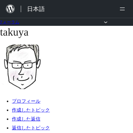
内
日本語
容
を
フォーラム
takuya
コ
ス
ン
キ
テ
ッ
ン
プ
ツ
へ
ス
キ
プロフィール
ッ
作成したトピック
プ
作成した返信
返信したトピック