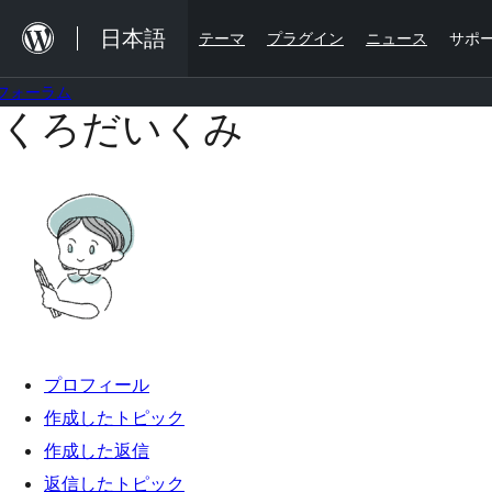
内
日本語
テーマ
プラグイン
ニュース
サポ
容
を
フォーラム
ス
くろだいくみ
コ
キ
ン
ッ
テ
プ
ン
ツ
へ
ス
キ
プロフィール
ッ
作成したトピック
プ
作成した返信
返信したトピック