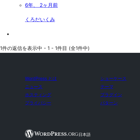
6年、 2ヶ月前
くろだいくみ
1件の返信を表示中 - 1 - 1件目 (全1件中)
WordPress とは
ショーケース
ニュース
テーマ
ホスティング
プラグイン
プライバシー
パターン
日本語