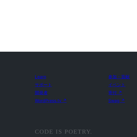
Learn
参加・貢献
サポート
イベント
開発者
寄付
↗
WordPress.tv
↗
Swag
↗
CODE IS POETRY.