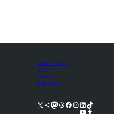
WordPress.com
↗
Matt
↗
bbPress
↗
BuddyPress
↗
X (旧 Twitter) アカウントへ
Bluesky アカウントへ
Mastodon アカウントへ
Threads アカウントへ
Facebook ページへ
Instagram アカウントへ
LinkedIn アカウントへ
TikTok アカウントへ
YouTube チャンネルへ
Tumblr アカウントへ