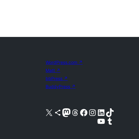
WordPress.com
↗
Matt
↗
bbPress
↗
BuddyPress
↗
X (旧 Twitter) アカウントへ
Bluesky アカウントへ
Mastodon アカウントへ
Threads アカウントへ
Facebook ページへ
Instagram アカウントへ
LinkedIn アカウントへ
TikTok アカウントへ
YouTube チャンネルへ
Tumblr アカウントへ