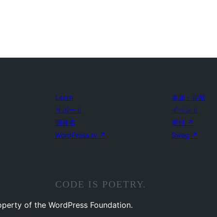
Learn
参加・貢献
サポート
イベント
開発者
寄付
↗
WordPress.tv
↗
Swag
↗
CODE IS POETRY.
operty of the WordPress Foundation.