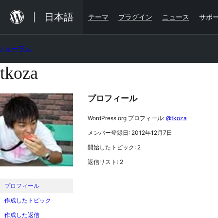
内
日本語
テーマ
プラグイン
ニュース
サポ
容
を
フォーラム
ス
キ
tkoza
コ
ッ
ン
プ
プロフィール
テ
ン
WordPress.org プロフィール:
@tkoza
ツ
メンバー登録日: 2012年12月7日
へ
開始したトピック: 2
ス
返信リスト: 2
キ
ッ
プロフィール
プ
作成したトピック
作成した返信