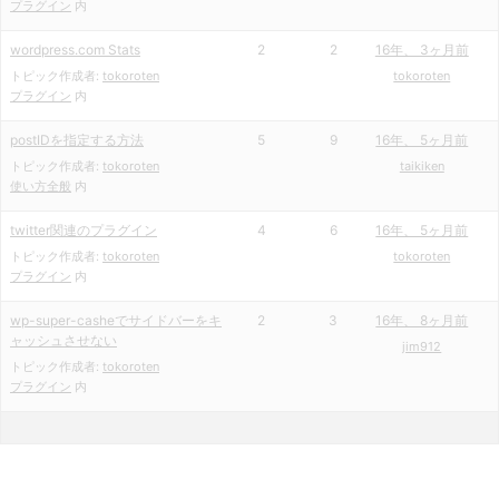
プラグイン
内
wordpress.com Stats
2
2
16年、 3ヶ月前
トピック作成者:
tokoroten
tokoroten
プラグイン
内
postIDを指定する方法
5
9
16年、 5ヶ月前
トピック作成者:
tokoroten
taikiken
使い方全般
内
twitter関連のプラグイン
4
6
16年、 5ヶ月前
トピック作成者:
tokoroten
tokoroten
プラグイン
内
wp-super-casheでサイドバーをキ
2
3
16年、 8ヶ月前
ャッシュさせない
jim912
トピック作成者:
tokoroten
プラグイン
内