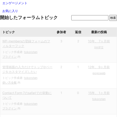
エンゲージメント
お気に入り
開始したフォーラムトピック
トピック
参加者
返信
最新の投稿
WP-membersの登録フォームのフ
3
2
10年、 7ヶ月前
ィルターフック
jim912
トピック作成者:
tokoroten
プラグイン
内
管理画面の入力だけでトップやペー
2
1
12年、 9ヶ月前
ジをカスタマイズしたい
gogoweb
トピック作成者:
tokoroten
使い方全般
内
Contact Form 7のsafariでの挙動に
1
0
15年、 1ヶ月前
ついて
tokoroten
トピック作成者:
tokoroten
プラグイン
内