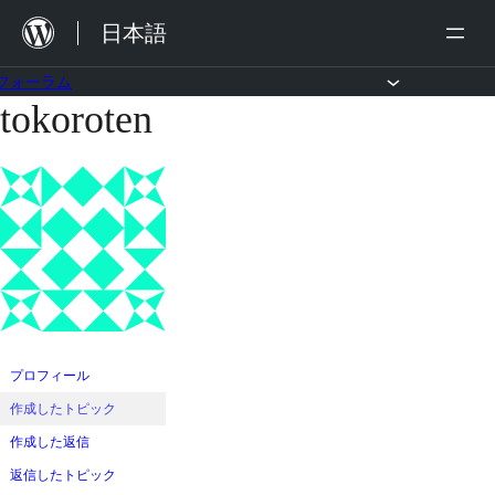
内
日本語
容
を
フォーラム
tokoroten
コ
ス
ン
キ
テ
ッ
ン
プ
ツ
へ
ス
キ
ッ
プロフィール
プ
作成したトピック
作成した返信
返信したトピック