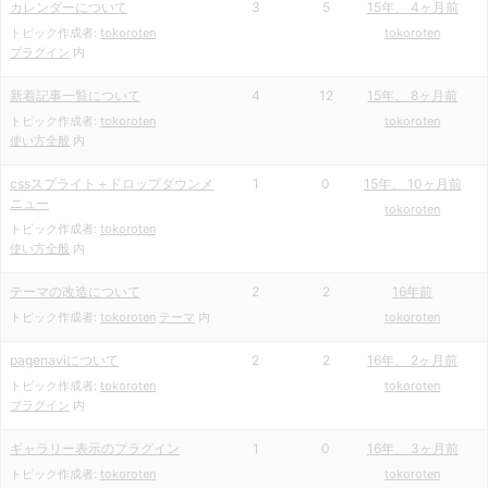
カレンダーについて
3
5
15年、 4ヶ月前
トピック作成者:
tokoroten
tokoroten
プラグイン
内
新着記事一覧について
4
12
15年、 8ヶ月前
トピック作成者:
tokoroten
tokoroten
使い方全般
内
cssスプライト＋ドロップダウンメ
1
0
15年、 10ヶ月前
ニュー
tokoroten
トピック作成者:
tokoroten
使い方全般
内
テーマの改造について
2
2
16年前
トピック作成者:
tokoroten
テーマ
内
tokoroten
pagenaviについて
2
2
16年、 2ヶ月前
トピック作成者:
tokoroten
tokoroten
プラグイン
内
ギャラリー表示のプラグイン
1
0
16年、 3ヶ月前
トピック作成者:
tokoroten
tokoroten