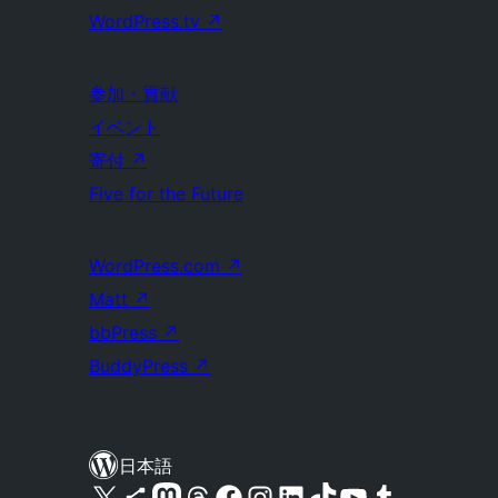
WordPress.tv
↗
参加・貢献
イベント
寄付
↗
Five for the Future
WordPress.com
↗
Matt
↗
bbPress
↗
BuddyPress
↗
日本語
X (旧 Twitter) アカウントへ
Bluesky アカウントへ
Mastodon アカウントへ
Threads アカウントへ
Facebook ページへ
Instagram アカウントへ
LinkedIn アカウントへ
TikTok アカウントへ
YouTube チャンネルへ
Tumblr アカウントへ