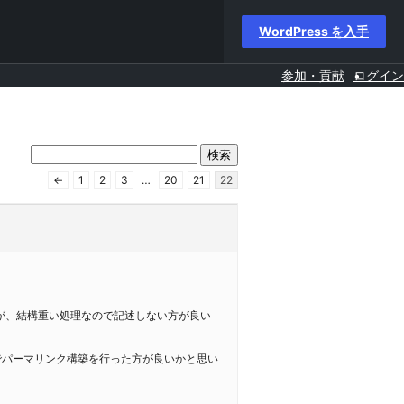
WordPress を入手
参加・貢献
ログイン
←
1
2
3
…
20
21
22
これが、結構重い処理なので記述しない方が良い
でパーマリンク構築を行った方が良いかと思い