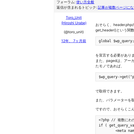
フォーラム:
使い方全般
返信が含まれるトピック:
記事が複数ページになる時
Toro_Unit
(Hiroshi Urabe)
おそらく、header.
get_header()とい
(@toro_unit)
12年、 7ヶ月前
global $wp_query
を宣言する必要があり
また、pagedは、アー
たモノであれば、
$wp_query->get("
で取得できます。
また、パラメーターを取得する
ですので、おそらくこ
<?php // 複
if ( get_query_va
	<meta name="description" content="<?php echo get_post_meta($post->ID,'description',true); ?>" />
