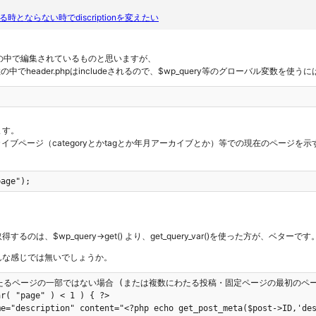
とならない時でdiscriptionを変えたい
phpの中で編集されているものと思いますが、
う関数の中でheader.phpはincludeされるので、$wp_query等のグローバル変数を使う
;
ます。
カイブページ（categoryとかtagとか年月アーカイブとか）等での現在のページを示すも
page");
のは、$wp_query->get() より、get_query_var()を使った方が、ベターです
んな感じでは無いでしょうか。
数にわたるページの一部ではない場合 (または複数にわたる投稿・固定ページの最初のペー
r( "page" ) < 1 ) { ?>
