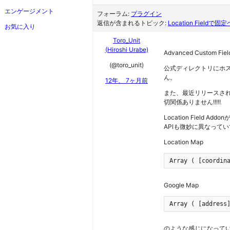
エンゲージメント
フォーラム:
プラグイン
返信が含まれるトピック:
Location Field
お気に入り
Toro_Unit
(Hiroshi Urabe)
Advanced Custom 
(@toro_unit)
公式ディレクトリにホス
ん。
12年、 7ヶ月前
また、最近リリースされたA
切関係ありません!!!!!
Location Field 
APIも微妙に異なっていて、
Location Map
Array ( [coordin
Google Map
Array ( [address
のような感じになって