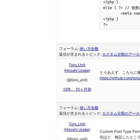
<?php }

else { ?> //
	<meta name="description" content="<?php echo get_description_keni(); ?>" />

<?php }

?>
フォーラム:
使い方全般
返信が含まれるトピック:
カスタム分類のアーカ
Toro_Unit
(Hiroshi Urabe)
とりあえず、こちらに
https://github.com/tor
(@toro_unit)
12年、 10ヶ月前
フォーラム:
使い方全般
返信が含まれるトピック:
カスタム分類のアーカ
Toro_Unit
(Hiroshi Urabe)
Custom Post Type P
先ほど、検証したとこ
(@toro_unit)