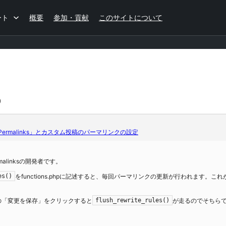
ート
概要
参加・貢献
このサイトについて
)
ype Permalinks」とカスタム投稿のパーマリンクの設定
Permalinksの開発者です。
をfunctions.phpに記述すると、毎回パーマリンクの更新が行われます。
es()
の「変更を保存」をクリックすると
が走るのでそちら
flush_rewrite_rules()