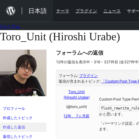
内
日本語
テーマ
プラグイン
ニュース
サポ
容
を
フォーラム
ス
Toro_Unit (Hiroshi Urabe)
コ
キ
ン
ッ
フォーラムへの返信
テ
プ
ン
12件の返信を表示中 - 316 - 327件目 (全327件中
ツ
フォーラム:
プラグイン
へ
返信が含まれるトピック:
「Custom Post T
ス
Toro_Unit
(Hiroshi Urabe)
キ
Custom Post Type 
(@toro_unit)
ッ
プロフィール
flush_rewrite_rul
かと思います。
12年、 7ヶ月前
プ
作成したトピック
「パーマリンク設定」
作成した返信
ます。
返信したトピック