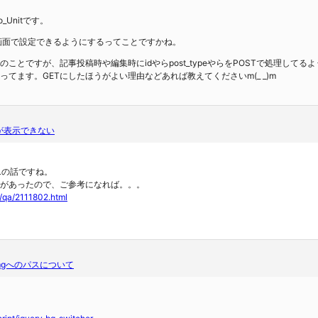
_Unitです。
画面で設定できるようにするってことですかね。
トのことですが、記事投稿時や編集時にidやらpost_typeやらをPOSTで処理して
ってます。GETにしたほうがよい理由などあれば教えてくださいm(_ _)m
が表示できない
Lの話ですね。
問があったので、ご参考になれば。。。
p/qa/2111802.html
のimgへのパスについて