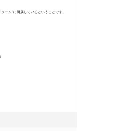
った“ターム”に所属しているということです。
合、