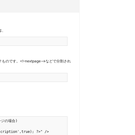
には、
のです。<!–nextpage–>などで分割され
。
ジの場合)
