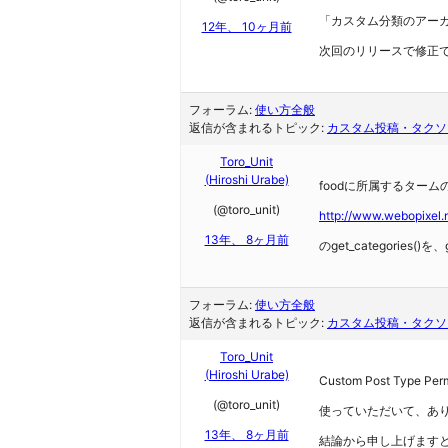
「カスタム分類のアー
12年、 10ヶ月前
次回のリリースで修正
フォーラム:
使い方全般
返信が含まれるトピック:
カスタム投稿・タクソ
Toro_Unit
(Hiroshi Urabe)
foodに所属するター
(@toro_unit)
http://www.webopixel.
13年、 8ヶ月前
のget_categories
フォーラム:
使い方全般
返信が含まれるトピック:
カスタム投稿・タクソ
Toro_Unit
(Hiroshi Urabe)
Custom Post Type 
(@toro_unit)
使っていただいて、あ
13年、 8ヶ月前
結論から申し上げます