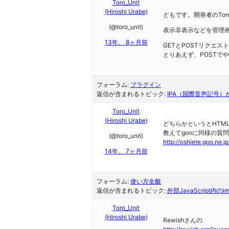
Toro_Unit
(Hiroshi Urabe)
どもです。開発者のToro
(@toro_unit)
表示非表示などを管理
13年、 8ヶ月前
GETとPOSTリクエス
とりあえず、POSTでや
フォーラム:
プラグイン
返信が含まれるトピック:
IPA（国際音声記号）
Toro_Unit
(Hiroshi Urabe)
どちらかというとHTM
教えてgooに同様の質
(@toro_unit)
http://oshiete.goo.ne.j
14年、 7ヶ月前
フォーラム:
使い方全般
返信が含まれるトピック:
外部JavaScript内
Toro_Unit
(Hiroshi Urabe)
Rewishさんの