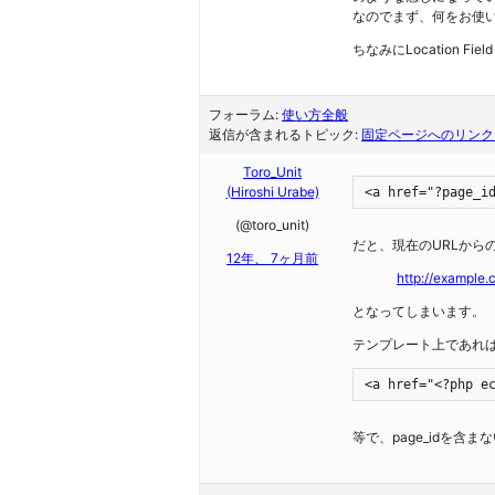
なのでまず、何をお使
ちなみにLocation F
フォーラム:
使い方全般
返信が含まれるトピック:
固定ページへのリンク
Toro_Unit
(Hiroshi Urabe)
<a href="?page_i
(@toro_unit)
だと、現在のURLからの相
12年、 7ヶ月前
http://example
となってしまいます。
テンプレート上であれ
<a href="<?php e
等で、page_idを含