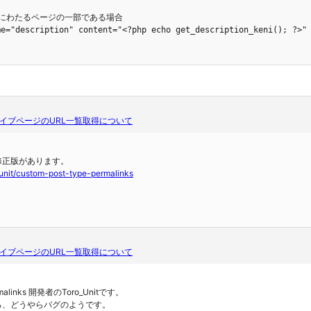
 複数にわたるページの一部である場合

イブページのURL一覧取得について
修正版があります。
ounit/custom-post-type-permalinks
イブページのURL一覧取得について
ermalinks 開発者のToro_Unitです。
ろ、どうやらバグのようです。