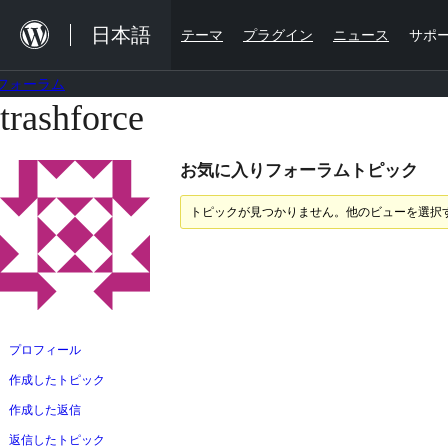
内
日本語
テーマ
プラグイン
ニュース
サポ
容
を
フォーラム
ス
trashforce
コ
キ
ン
ッ
お気に入りフォーラムトピック
テ
プ
ン
トピックが見つかりません。他のビューを選択
ツ
へ
ス
キ
ッ
プロフィール
プ
作成したトピック
作成した返信
返信したトピック