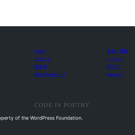
Learn
参加・貢献
サポート
イベント
開発者
寄付
↗
WordPress.tv
↗
Swag
↗
CODE IS POETRY.
operty of the WordPress Foundation.