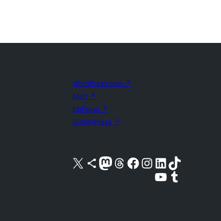
WordPress.com
↗
Matt
↗
bbPress
↗
BuddyPress
↗
X (旧 Twitter) アカウントへ
Bluesky アカウントへ
Mastodon アカウントへ
Threads アカウントへ
Facebook ページへ
Instagram アカウントへ
LinkedIn アカウントへ
TikTok アカウントへ
YouTube チャンネルへ
Tumblr アカウントへ