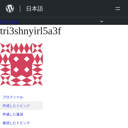
内
日本語
容
を
フォーラム
tri3shnyirl5a3f
コ
ス
ン
キ
テ
ッ
ン
プ
ツ
へ
ス
キ
ッ
プロフィール
プ
作成したトピック
作成した返信
返信したトピック