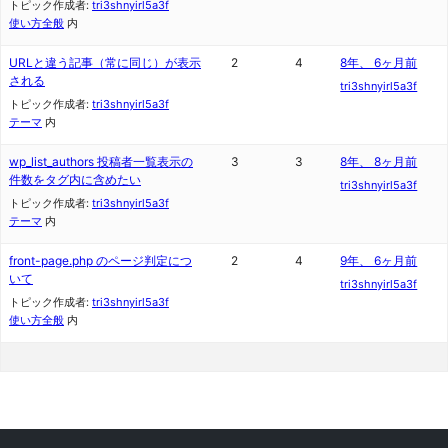
トピック作成者:
tri3shnyirl5a3f
使い方全般
内
URLと違う記事（常に同じ）が表示
2
4
8年、 6ヶ月前
される
tri3shnyirl5a3f
トピック作成者:
tri3shnyirl5a3f
テーマ
内
wp_list_authors 投稿者一覧表示の
3
3
8年、 8ヶ月前
件数をタグ内に含めたい
tri3shnyirl5a3f
トピック作成者:
tri3shnyirl5a3f
テーマ
内
front-page.php のページ判定につ
2
4
9年、 6ヶ月前
いて
tri3shnyirl5a3f
トピック作成者:
tri3shnyirl5a3f
使い方全般
内