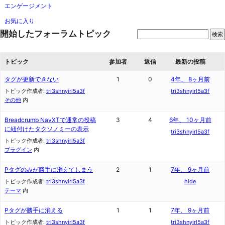
エンゲージメント
お気に入り
開始したフォーラムトピック
トピック
参加者
返信
最新の投稿
タグが更新できない
1
0
4年、 8ヶ月前
トピック作成者:
tri3shnyirl5a3f
tri3shnyirl5a3f
その他
内
Breadcrumb NavXTで通常の投稿
3
4
6年、 10ヶ月前
に紐付けたタクソノミーの表示
tri3shnyirl5a3f
トピック作成者:
tri3shnyirl5a3f
プラグイン
内
Pタグのみが勝手に消えてしまう
2
1
7年、 9ヶ月前
トピック作成者:
tri3shnyirl5a3f
hide
テーマ
内
Pタグが勝手に消える
1
1
7年、 9ヶ月前
トピック作成者:
tri3shnyirl5a3f
tri3shnyirl5a3f