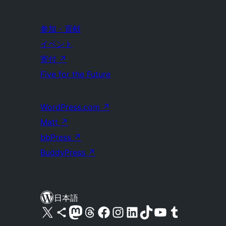
参加・貢献
イベント
寄付
↗
Five for the Future
WordPress.com
↗
Matt
↗
bbPress
↗
BuddyPress
↗
日本語
X (旧 Twitter) アカウントへ
Bluesky アカウントへ
Mastodon アカウントへ
Threads アカウントへ
Facebook ページへ
Instagram アカウントへ
LinkedIn アカウントへ
TikTok アカウントへ
YouTube チャンネルへ
Tumblr アカウントへ