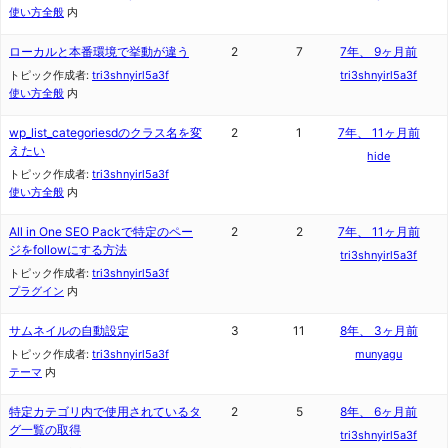
使い方全般
内
ローカルと本番環境で挙動が違う
2
7
7年、 9ヶ月前
トピック作成者:
tri3shnyirl5a3f
tri3shnyirl5a3f
使い方全般
内
wp_list_categoriesdのクラス名を変
2
1
7年、 11ヶ月前
えたい
hide
トピック作成者:
tri3shnyirl5a3f
使い方全般
内
All in One SEO Packで特定のペー
2
2
7年、 11ヶ月前
ジをfollowにする方法
tri3shnyirl5a3f
トピック作成者:
tri3shnyirl5a3f
プラグイン
内
サムネイルの自動設定
3
11
8年、 3ヶ月前
トピック作成者:
tri3shnyirl5a3f
munyagu
テーマ
内
特定カテゴリ内で使用されているタ
2
5
8年、 6ヶ月前
グ一覧の取得
tri3shnyirl5a3f