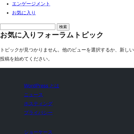
エンゲージメント
お気に入り
ト
お気に入りフォーラムトピック
ピ
ッ
トピックが見つかりません。他のビューを選択するか、新しい
ク
投稿を始めてください。
を
検
索:
WordPress とは
ニュース
ホスティング
プライバシー
ショーケース