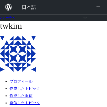
内
日本語
容
を
フォーラム
twkim
コ
ス
ン
キ
テ
ッ
ン
プ
ツ
へ
ス
キ
プロフィール
ッ
作成したトピック
プ
作成した返信
返信したトピック