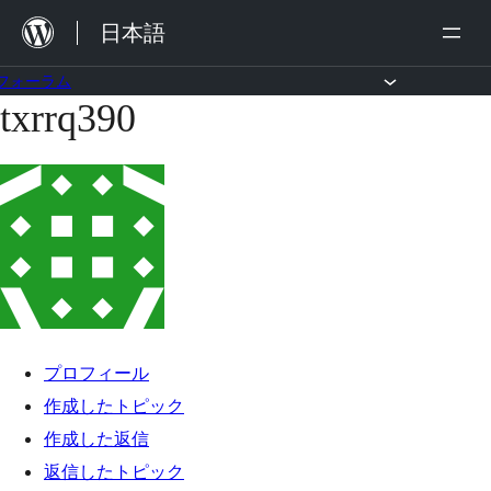
内
日本語
容
を
フォーラム
txrrq390
コ
ス
ン
キ
テ
ッ
ン
プ
ツ
へ
ス
キ
プロフィール
ッ
作成したトピック
プ
作成した返信
返信したトピック