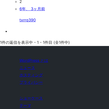
2
6年、 3ヶ月前
txrrq390
1件の返信を表示中 - 1 - 1件目 (全1件中)
WordPress とは
ニュース
ホスティング
プライバシー
ショーケース
テーマ