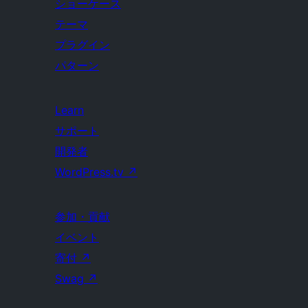
ショーケース
テーマ
プラグイン
パターン
Learn
サポート
開発者
WordPress.tv
↗
参加・貢献
イベント
寄付
↗
Swag
↗