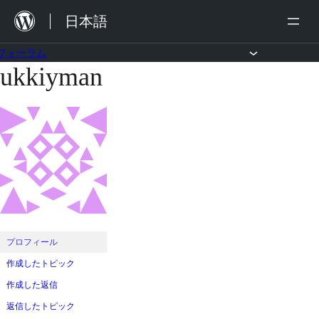
内
日本語
容
を
フォーラム
ukkiyman
コ
ス
ン
キ
テ
ッ
ン
プ
ツ
へ
ス
キ
ッ
プロフィール
プ
作成したトピック
作成した返信
返信したトピック