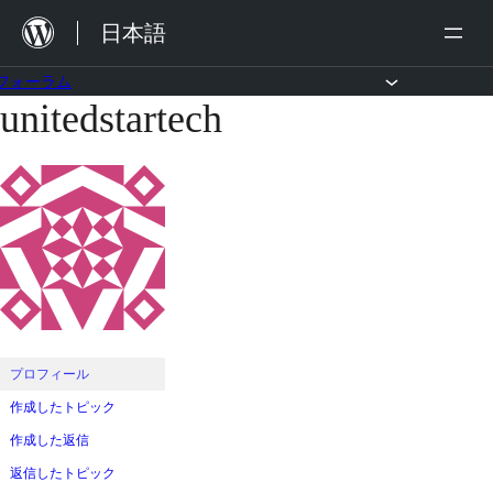
内
日本語
容
を
フォーラム
unitedstartech
コ
ス
ン
キ
テ
ッ
ン
プ
ツ
へ
ス
キ
ッ
プロフィール
プ
作成したトピック
作成した返信
返信したトピック