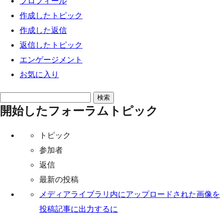
プロフィール
ッ
作成したトピック
プ
作成した返信
返信したトピック
エンゲージメント
お気に入り
ト
開始したフォーラムトピック
ピ
ッ
トピック
ク
参加者
を
返信
検
最新の投稿
索:
メディアライブラリ内にアップロードされた画像を
投稿記事に出力するに