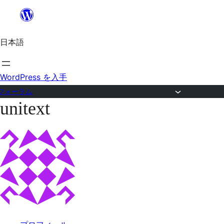
内
容
日本語
を
ス
キ
WordPress を入手
ッ
フォーラム
unitext
プ
コ
ン
テ
ン
ツ
へ
ス
キ