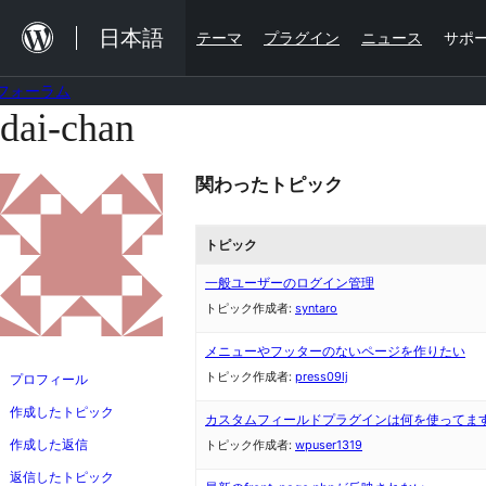
内
日本語
テーマ
プラグイン
ニュース
サポ
容
を
フォーラム
ス
dai-chan
コ
キ
ン
ッ
関わったトピック
テ
プ
ン
トピック
ツ
へ
一般ユーザーのログイン管理
トピック作成者:
syntaro
ス
キ
メニューやフッターのないページを作りたい
トピック作成者:
press09lj
ッ
プロフィール
プ
作成したトピック
カスタムフィールドプラグインは何を使ってま
作成した返信
トピック作成者:
wpuser1319
返信したトピック