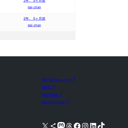
2年、 5ヶ月前
dai-chan
2年、 5ヶ月前
dai-chan
WordPress.com
↗
Matt
↗
bbPress
↗
BuddyPress
↗
X (旧 Twitter) アカウントへ
Bluesky アカウントへ
Mastodon アカウントへ
Threads アカウントへ
Facebook ページへ
Instagram アカウントへ
LinkedIn アカウントへ
TikTok アカウントへ