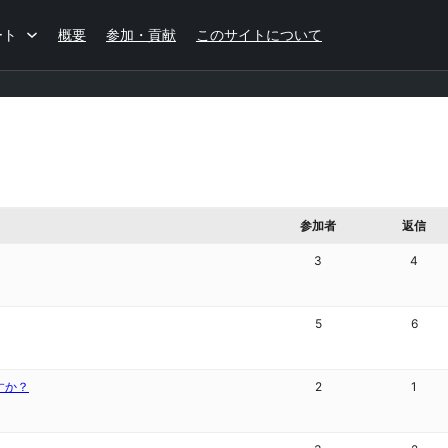
ート
概要
参加・貢献
このサイトについて
参加者
返信
3
4
5
6
すか？
2
1