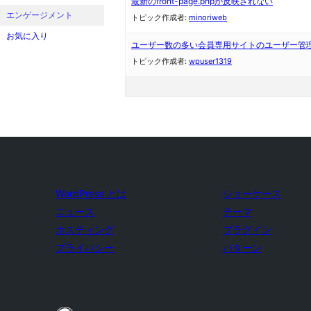
最新のfront-page.phpが反映されない
エンゲージメント
トピック作成者:
minoriweb
お気に入り
ユーザー数の多い会員専用サイトのユーザー管
トピック作成者:
wpuser1319
WordPress とは
ショーケース
ニュース
テーマ
ホスティング
プラグイン
プライバシー
パターン