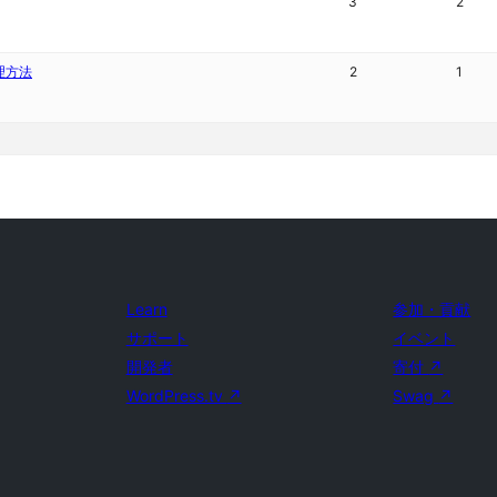
3
2
理方法
2
1
Learn
参加・貢献
サポート
イベント
開発者
寄付
↗
WordPress.tv
↗
Swag
↗