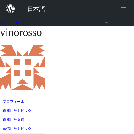
内
日本語
容
を
フォーラム
vinorosso
コ
ス
ン
キ
テ
ッ
ン
プ
ツ
へ
ス
キ
ッ
プロフィール
プ
作成したトピック
作成した返信
返信したトピック