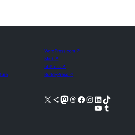
WordPress.com
↗
Matt
↗
bbPress
↗
uture
BuddyPress
↗
X (旧 Twitter) アカウントへ
Bluesky アカウントへ
Mastodon アカウントへ
Threads アカウントへ
Facebook ページへ
Instagram アカウントへ
LinkedIn アカウントへ
TikTok アカウントへ
YouTube チャンネルへ
Tumblr アカウントへ