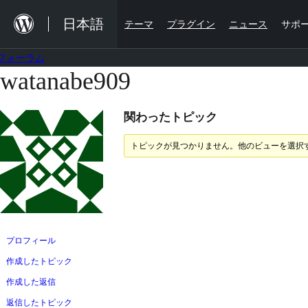
内
日本語
テーマ
プラグイン
ニュース
サポ
容
を
フォーラム
ス
watanabe909
コ
キ
ン
ッ
関わったトピック
テ
プ
ン
トピックが見つかりません。他のビューを選択
ツ
へ
ス
キ
ッ
プロフィール
プ
作成したトピック
作成した返信
返信したトピック