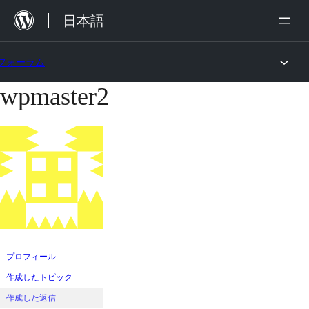
内
日本語
容
を
フォーラム
ス
wpmaster2
コ
キ
ン
ッ
テ
プ
ン
ツ
へ
ス
キ
ッ
プロフィール
プ
作成したトピック
作成した返信