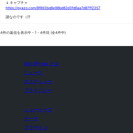
↓ キャプチャ
https://gyazo.com/8f893bd8e98bd82d3fd6aa7d87ff2357
謎なのです（汗
4件の返信を表示中 - 1 - 4件目 (全4件中)
WordPress とは
ニュース
ホスティング
プライバシー
ショーケース
テーマ
プラグイン