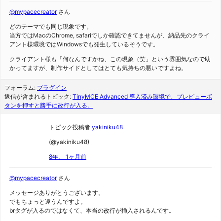
@mypacecreator
さん
どのテーマでも同じ現象です。
当方ではMacのChrome, safariでしか確認できてませんが、納品先のクライ
アント様環境ではWindowsでも発生しているそうです。
クライアント様も「何なんですかね、この現象（笑」という雰囲気なので助
かってますが、制作サイドとしてはとても気持ちの悪いですよね。
フォーラム:
プラグイン
返信が含まれるトピック:
TinyMCE Advanced 導入済み環境で、プレビューボ
タンを押すと勝手に改行が入る。
トピック投稿者
yakiniku48
(@yakiniku48)
8年、 1ヶ月前
@mypacecreator
さん
メッセージありがとうございます。
でもちょっと違うんですよ。
brタグが入るのではなくて、本当の改行が挿入されるんです。