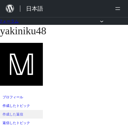
内
日本語
容
を
フォーラム
yakiniku48
コ
ス
ン
キ
テ
ッ
ン
プ
ツ
へ
ス
キ
ッ
プロフィール
プ
作成したトピック
作成した返信
返信したトピック