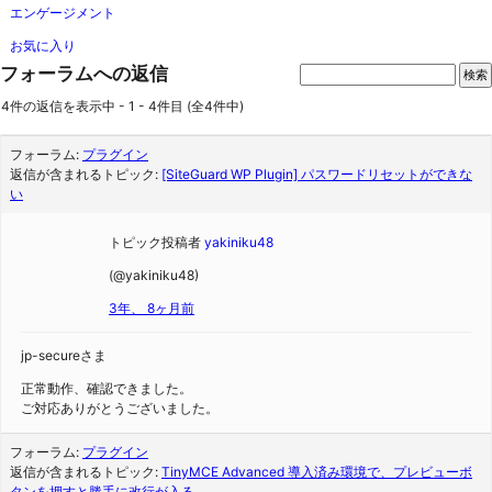
エンゲージメント
お気に入り
フォーラムへの返信
4件の返信を表示中 - 1 - 4件目 (全4件中)
フォーラム:
プラグイン
返信が含まれるトピック:
[SiteGuard WP Plugin] パスワードリセットができな
い
トピック投稿者
yakiniku48
(@yakiniku48)
3年、 8ヶ月前
jp-secureさま
正常動作、確認できました。
ご対応ありがとうございました。
フォーラム:
プラグイン
返信が含まれるトピック:
TinyMCE Advanced 導入済み環境で、プレビューボ
タンを押すと勝手に改行が入る。