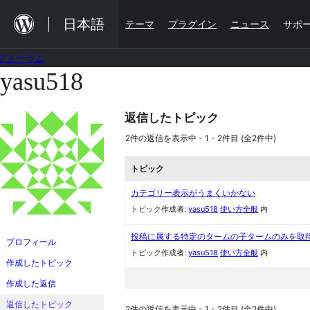
内
日本語
テーマ
プラグイン
ニュース
サポ
容
を
フォーラム
ス
yasu518
コ
キ
ン
ッ
返信したトピック
テ
プ
ン
2件の返信を表示中 - 1 - 2件目 (全2件中)
ツ
トピック
へ
カテゴリー表示がうまくいかない
ス
トピック作成者:
yasu518
使い方全般
内
キ
投稿に属する特定のタームの子タームのみを取
ッ
プロフィール
トピック作成者:
yasu518
使い方全般
内
プ
作成したトピック
作成した返信
返信したトピック
2件の返信を表示中 - 1 - 2件目 (全2件中)