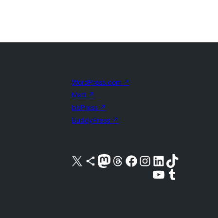
WordPress.com
↗
Matt
↗
bbPress
↗
BuddyPress
↗
X (旧 Twitter) アカウントへ
Bluesky アカウントへ
Mastodon アカウントへ
Threads アカウントへ
Facebook ページへ
Instagram アカウントへ
LinkedIn アカウントへ
TikTok アカウントへ
YouTube チャンネルへ
Tumblr アカウントへ