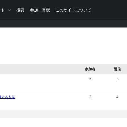
ート
概要
参加・貢献
このサイトについて
参加者
返信
3
5
得する方法
2
4