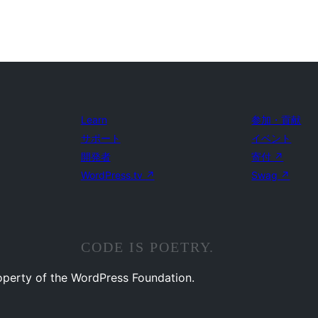
Learn
参加・貢献
サポート
イベント
開発者
寄付
↗
WordPress.tv
↗
Swag
↗
CODE IS POETRY.
operty of the WordPress Foundation.