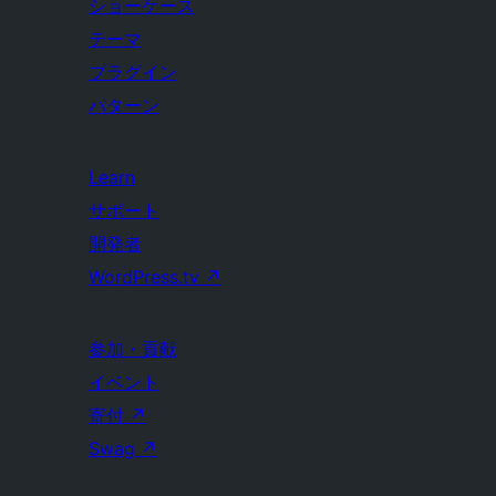
ショーケース
テーマ
プラグイン
パターン
Learn
サポート
開発者
WordPress.tv
↗
参加・貢献
イベント
寄付
↗
Swag
↗