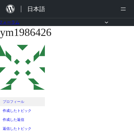
内
日本語
容
を
フォーラム
ym1986426
コ
ス
ン
キ
テ
ッ
ン
プ
ツ
へ
ス
キ
ッ
プロフィール
プ
作成したトピック
作成した返信
返信したトピック