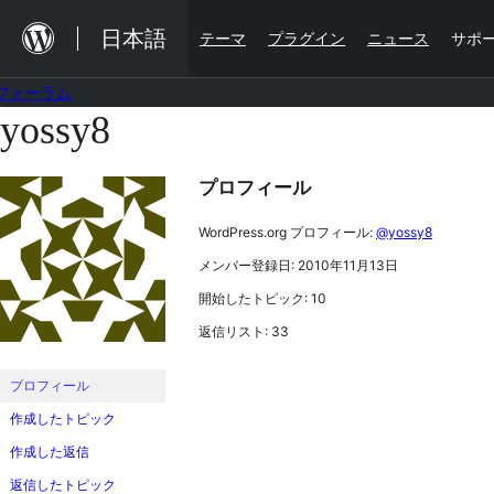
内
日本語
テーマ
プラグイン
ニュース
サポ
容
を
フォーラム
ス
yossy8
コ
キ
ン
ッ
プロフィール
テ
プ
ン
WordPress.org プロフィール:
@yossy8
ツ
メンバー登録日: 2010年11月13日
へ
開始したトピック: 10
ス
返信リスト: 33
キ
ッ
プロフィール
プ
作成したトピック
作成した返信
返信したトピック