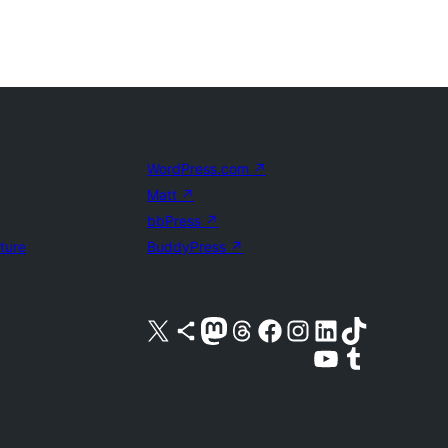
WordPress.com
↗
Matt
↗
bbPress
↗
uture
BuddyPress
↗
X (旧 Twitter) アカウントへ
Bluesky アカウントへ
Mastodon アカウントへ
Threads アカウントへ
Facebook ページへ
Instagram アカウントへ
LinkedIn アカウントへ
TikTok アカウントへ
YouTube チャンネルへ
Tumblr アカウントへ