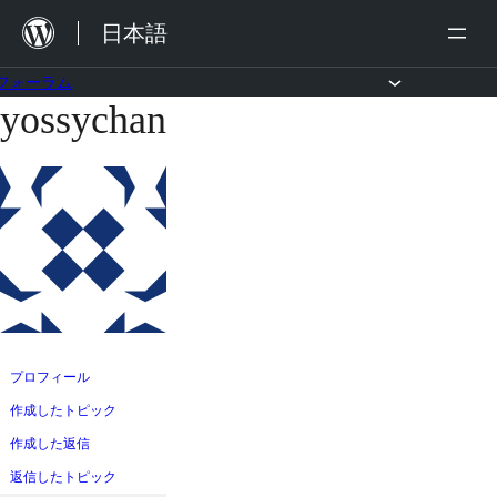
内
日本語
容
を
フォーラム
yossychan
コ
ス
ン
キ
テ
ッ
ン
プ
ツ
へ
ス
キ
ッ
プロフィール
プ
作成したトピック
作成した返信
返信したトピック