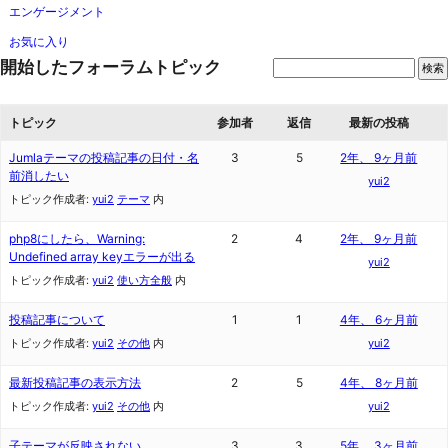
エンゲージメント
お気に入り
開始したフォーラムトピック
トピック
参加者
返信
最新の投稿
Jumlaテーマの投稿記事の日付・名
3
5
2年、 9ヶ月前
前消したい
yui2
トピック作成者:
yui2
テーマ
内
php8にしたら、Warning:
2
4
2年、 9ヶ月前
Undefined array keyエラーが出る
yui2
トピック作成者:
yui2
使い方全般
内
投稿記事について
1
1
4年、 6ヶ月前
トピック作成者:
yui2
その他
内
yui2
最新投稿記事の表示方法
2
5
4年、 8ヶ月前
トピック作成者:
yui2
その他
内
yui2
子テーマが反映されない
3
3
5年、 3ヶ月前