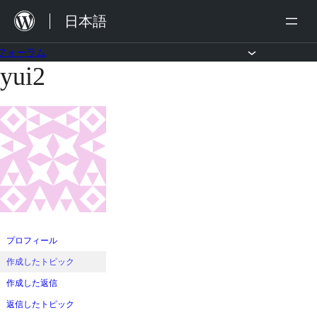
内
日本語
容
を
フォーラム
yui2
コ
ス
ン
キ
テ
ッ
ン
プ
ツ
へ
ス
キ
ッ
プロフィール
プ
作成したトピック
作成した返信
返信したトピック