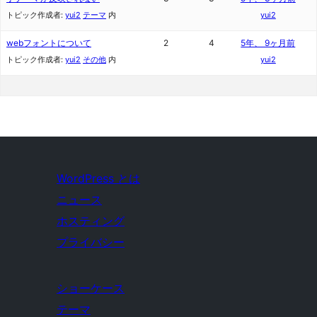
トピック作成者:
yui2
テーマ
内
yui2
webフォントについて
2
4
5年、 9ヶ月前
トピック作成者:
yui2
その他
内
yui2
WordPress とは
ニュース
ホスティング
プライバシー
ショーケース
テーマ