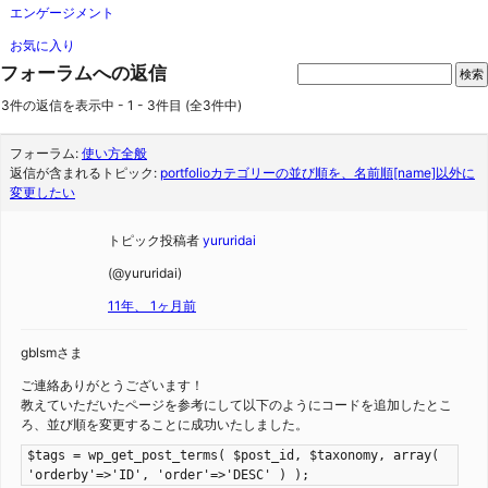
エンゲージメント
お気に入り
フォーラムへの返信
3件の返信を表示中 - 1 - 3件目 (全3件中)
フォーラム:
使い方全般
返信が含まれるトピック:
portfolioカテゴリーの並び順を、名前順[name]以外に
変更したい
トピック投稿者
yururidai
(@yururidai)
11年、 1ヶ月前
gblsmさま
ご連絡ありがとうございます！
教えていただいたページを参考にして以下のようにコードを追加したとこ
ろ、並び順を変更することに成功いたしました。
$tags = wp_get_post_terms( $post_id, $taxonomy, array(
'orderby'=>'ID', 'order'=>'DESC' ) );