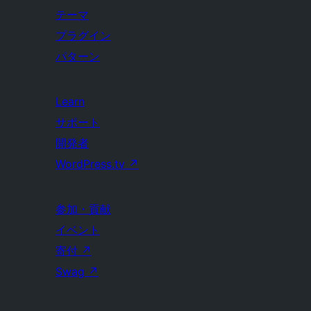
テーマ
プラグイン
パターン
Learn
サポート
開発者
WordPress.tv
↗
参加・貢献
イベント
寄付
↗
Swag
↗