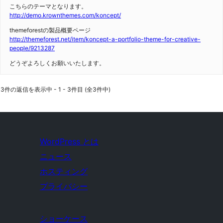
こちらのテーマとなります。
http://demo.krownthemes.com/koncept/
themeforestの製品概要ページ
http://themeforest.net/item/koncept-a-portfolio-theme-for-creative-
people/9213287
どうぞよろしくお願いいたします。
3件の返信を表示中 - 1 - 3件目 (全3件中)
WordPress とは
ニュース
ホスティング
プライバシー
ショーケース