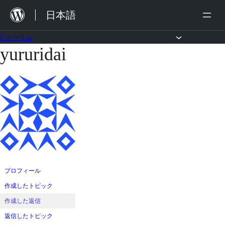
内
日本語
容
を
フォーラム
yururidai
コ
ス
ン
キ
テ
ッ
ン
プ
ツ
へ
ス
キ
ッ
プロフィール
プ
作成したトピック
作成した返信
返信したトピック