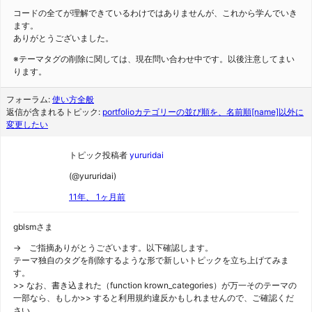
コードの全てが理解できているわけではありませんが、これから学んでいき
ます。
ありがとうございました。
※テーマタグの削除に関しては、現在問い合わせ中です。以後注意してまい
ります。
フォーラム:
使い方全般
返信が含まれるトピック:
portfolioカテゴリーの並び順を、名前順[name]以外に
変更したい
トピック投稿者
yururidai
(@yururidai)
11年、 1ヶ月前
gblsmさま
→ ご指摘ありがとうございます。以下確認します。
テーマ独自のタグを削除するような形で新しいトピックを立ち上げてみま
す。
>> なお、書き込まれた（function krown_categories）が万一そのテーマの
一部なら、もしか>> すると利用規約違反かもしれませんので、ご確認くだ
さい。