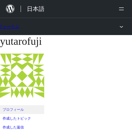
内
日本語
容
を
フォーラム
ス
yutarofuji
コ
キ
ン
ッ
テ
プ
ン
ツ
へ
ス
キ
ッ
プロフィール
プ
作成したトピック
作成した返信