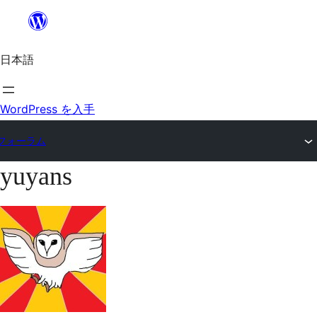
内
容
日本語
を
ス
キ
WordPress を入手
ッ
フォーラム
プ
yuyans
コ
ン
テ
ン
ツ
へ
ス