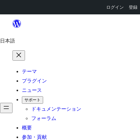
ログイン
登録
内
容
を
日本語
ス
キ
ッ
テーマ
プ
プラグイン
ニュース
サポート
ドキュメンテーション
フォーラム
概要
参加・貢献