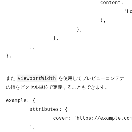
				content: __(

					'Lorem ipsum dolor sit amet, consectetur adipiscing elit. Praesent et eros eu felis.'

				),

			},

		},

	],

},

また
を使用してプレビューコンテナ
viewportWidth
の幅をピクセル単位で定義することもできます。
example: {

	attributes: {

		cover: 'https://example.com/image.jpg',

	},
