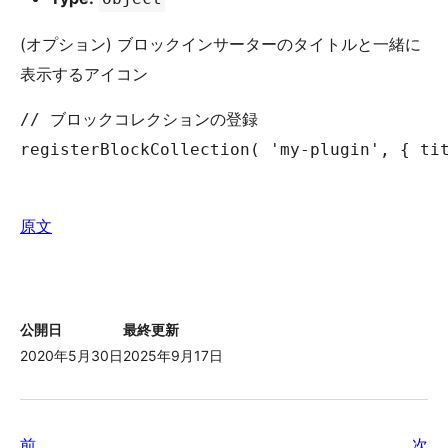
(オプション) ブロックインサーターのタイトルと一緒に
表示するアイコン
// ブロックコレクションの登録

registerBlockCollection( 'my-plugin', { tit
原文
公開日
最終更新
2020年5月30日
2025年9月17日
前
次
前
次