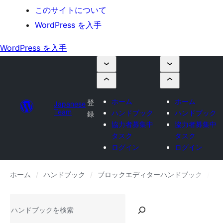
このサイトについて
WordPress を入手
WordPress を入手
ホーム
ホーム
登
Japanese
Team
ハンドブック
ハンドブック
録
協力者募集中
協力者募集中
タスク
タスク
ログイン
ログイン
ホーム
ハンドブック
ブロックエディターハンドブック
リ
検
索