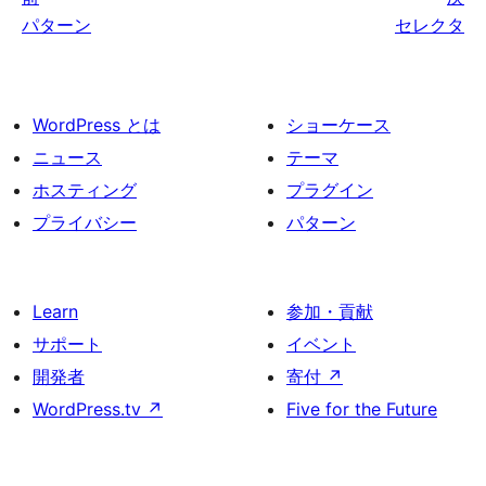
パターン
セレクタ
へ:
へ:
パ
セ
タ
レ
WordPress とは
ショーケース
ー
ク
ニュース
テーマ
ン
タ
ホスティング
プラグイン
プライバシー
パターン
Learn
参加・貢献
サポート
イベント
開発者
寄付
↗
WordPress.tv
↗
Five for the Future