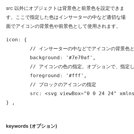
src 以外にオブジェクトは背景色と前景色を設定できま
す。ここで指定した色はインサーターの中など適切な場
面でアイコンの背景色や前景色として使用されます。
icon: {

	// インサーターの中などでアイコンの背景色として使用される色の指定

	background: '#7e70af',

	// アイコンの色の指定。オプションで、指定しなければ視認性の高い色が自動で定義される

	foreground: '#fff',

	// ブロックのアイコンの指定

	src: <svg viewBox="0 0 24 24" xmlns="http://www.w3.org/2000/svg"><path fill="none" d="M0 0h24v24H0V0z" /><path d="M19 13H5v-2h14v2z" /></svg>,

} ,

keywords (オプション)