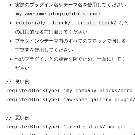
実際のプラグイン名やテーマ名を使用してください:
my-awesome-plugin/block-name
、
、
など
editorial/
block/
create-block/
の汎用的な名前は避けてください
プラグインやテーマ内のすべてのブロックで同じ名
前空間を使用してください
他のプラグインとの競合を防ぐため、一意にしてく
ださい
// 良い例

registerBlockType( 'my-company-blocks/hero'
registerBlockType( 'awesome-gallery-plugin/
// 悪い例

registerBlockType( 'create-block/example