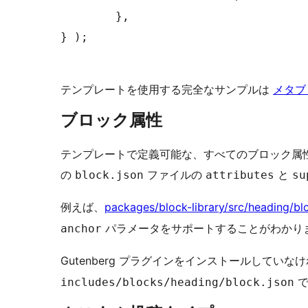
	},

} );

テンプレートを使用する完全なサンプルは
メタブ
ブロック属性
テンプレートで定義可能な、すべてのブロック属
の
ファイルの
と
block.json
attributes
su
例えば、
packages/block-library/src/heading/bl
パラメータをサポートすることがわかり
anchor
Gutenberg プラグインをインストールしていな
で
includes/blocks/heading/block.json