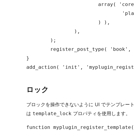
			array( 'core/paragraph', array(

				'placeholder' => 'Add Description...',

			) ),

		),

	);

	register_post_type( 'book', $args );

}

add_action( 'init', 'myplugin_regist
ロック
ブロックを操作できないように UI でテンプレ
は
プロパティを使用します。
template_lock
function myplugin_register_template(