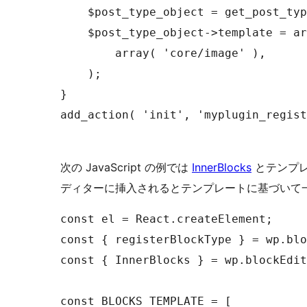
    $post_type_object = get_post_typ
    $post_type_object->template = ar
        array( 'core/image' ),

    );

}

add_action( 'init', 'myplugin_regist
次の JavaScript の例では
InnerBlocks
とテンプレ
ディターに挿入されるとテンプレートに基づいて
const el = React.createElement;

const { registerBlockType } = wp.blo
const { InnerBlocks } = wp.blockEdit
const BLOCKS_TEMPLATE = [
