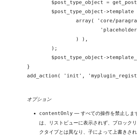
	$post_type_object = get_post_type_object( 'post' );

	$post_type_object->template = array(

		array( 'core/paragraph', array(

			'placeholder' => 'Add Description...',

		) ),

	);

	$post_type_object->template_lock = 'all';

}

add_action( 'init', 'myplugin_regist
オプション
— すべての操作を禁止しま
contentOnly
は、リストビューに表示されず、ブロックリ
クタイプとは異なり、子によって上書きされ