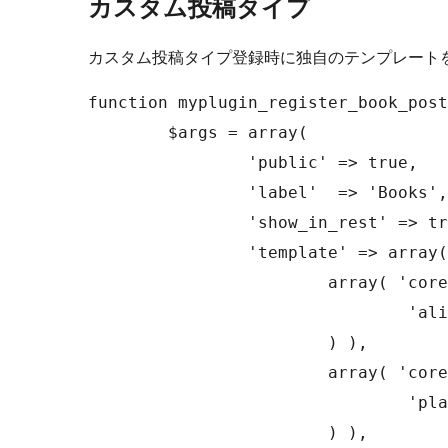
カスタム投稿タイプ
カスタム投稿タイプ登録時に独自のテンプレート
function myplugin_register_book_post
	$args = array(

		'public' => true,

		'label'  => 'Books',

		'show_in_rest' => true,

		'template' => array(

			array( 'core/image', array(

				'align' => 'left',

			) ),

			array( 'core/heading', array(

				'placeholder' => 'Add Author...',

			) ),
