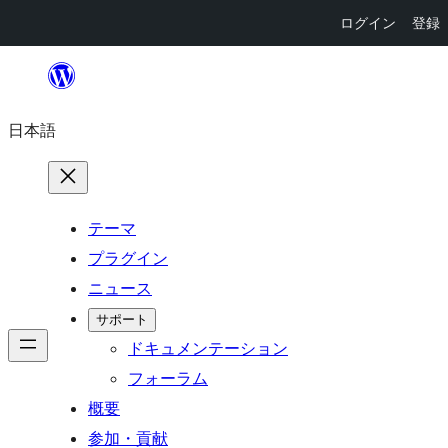
ログイン
登録
内
容
日本語
を
ス
キ
ッ
テーマ
プ
プラグイン
ニュース
サポート
ドキュメンテーション
フォーラム
概要
参加・貢献