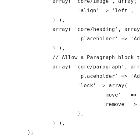
	array( 'core/image', array(

		'align' => 'left',

	) ),

	array( 'core/heading', array(

		'placeholder' => 'Add Author...',

	) ),

	// Allow a Paragraph block to be moved or removed.

	array( 'core/paragraph', array(

		'placeholder' => 'Add Description...',

		'lock' => array(

			'move'   => false,

			'remove' => false,

		),

	) ),

);
