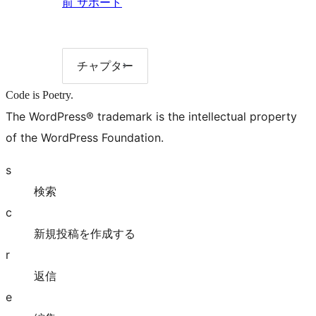
前
前
サポート
へ:
サ
ポ
チャプター
チ
ャ
ー
Code is Poetry.
プ
ト
タ
The WordPress® trademark is the intellectual property
ー
リ
of the WordPress Foundation.
ス
ト
s
検索
c
新規投稿を作成する
r
返信
e