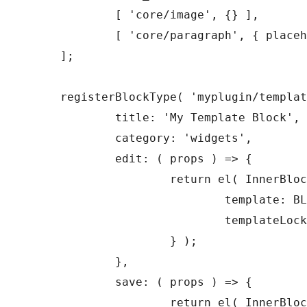
	[ 'core/image', {} ],

	[ 'core/paragraph', { placeholder: 'Image Details' } ],

];

registerBlockType( 'myplugin/templat
	title: 'My Template Block',

	category: 'widgets',

	edit: ( props ) => {

		return el( InnerBlocks, {

			template: BLOCKS_TEMPLATE,

			templateLock: false,

		} );

	},

	save: ( props ) => {

		return el( InnerBlocks.Content, {} );
