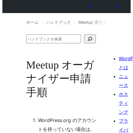
ン
ン
ホーム
ハンドブック
Meetup 運営者ハンドブック
検
索
WordP
Meetup オーガ
とは
ナイザー申請
ニュ
ース
手順
ホス
ティ
ング
WordPress.org のアカウン
プラ
トを持っていない場合は、
イバ