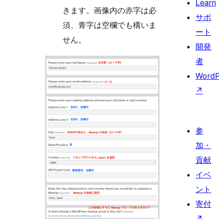
Learn
きます。画像内の赤字は必
サポ
須、青字は空欄でも構いま
ート
せん。
開発
者
WordP
↗
参
加・
貢献
イベ
ント
寄付
↗