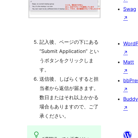
Swag
↗
記入後、ページの下にある
WordP
“Submit Application” とい
↗
うボタンをクリックしま
Matt
す。
↗
送信後、しばらくすると担
bbPre
当者から返信が届きます。
↗
数日またはそれ以上かかる
Buddy
場合もありますので、ご了
↗
承ください。