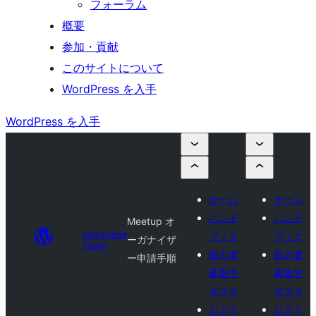
フォーラム
概要
参加・貢献
このサイトについて
WordPress を入手
WordPress を入手
ホーム
ホーム
ハンド
ハンド
Meetup オ
Japanese
ブック
ブック
ーガナイザ
Team
協力者
協力者
ー申請手順
募集中
募集中
タスク
タスク
ログイ
ログイ