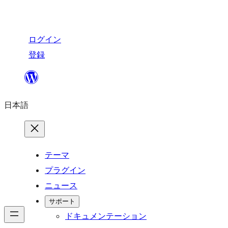
ログイン
登録
内
容
日本語
を
ス
キ
ッ
テーマ
プ
プラグイン
ニュース
サポート
ドキュメンテーション