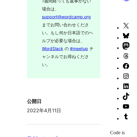
1週間経っても返事がない
場合は、
support@wordcamp.org
までお問い合わせくださ
X
い。もし何か日本語でのヘ
(旧
Blu
ルプが必要な場合は、
Twi
ア
Ma
WordSlack
の
#meetup
チ
ア
カ
ア
Th
ャンネルでお尋ねくださ
カ
ウ
カ
い。
ア
Fa
ウ
ン
ウ
カ
ペ
Ins
ン
ト
ン
ウ
ー
ア
Lin
ト
へ
ト
ン
ジ
カ
ア
Tik
へ
公開日
へ
ト
へ
ウ
カ
ア
Yo
2022年4月11日
へ
ン
ウ
カ
チ
Tu
ト
ン
ウ
ャ
ア
へ
ト
Code is
ン
ン
カ