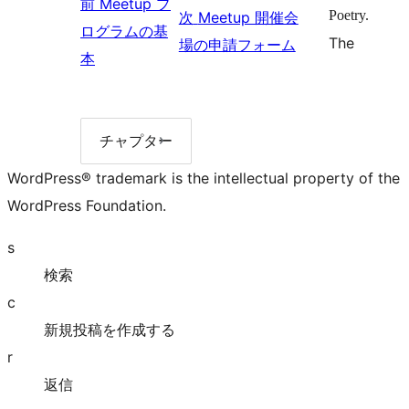
前
Meetup プ
へ
Poetry.
次
Meetup 開催会
ト
ネ
ウ
ログラムの基
The
次
場の申請フォーム
へ
ル
ン
前
本
へ:
へ
ト
へ:
Meetup
へ
Meetup
開
プ
チャプター
チ
催
ャ
ロ
WordPress® trademark is the intellectual property of the
会
プ
グ
タ
WordPress Foundation.
場
ー
ラ
リ
の
s
ス
ム
申
ト
検索
の
請
c
基
フ
新規投稿を作成する
本
ォ
r
ー
返信
ム