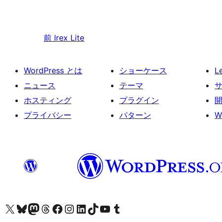
前
Irex Lite
WordPress とは
ショーケース
L
ニュース
テーマ
ホスティング
プラグイン
プライバシー
パターン
W
X (旧 Twitter) アカウントへ
Bluesky アカウントへ
Mastodon アカウントへ
Threads アカウントへ
Facebook ページへ
Instagram アカウントへ
LinkedIn アカウントへ
TikTok アカウントへ
YouTube チャンネルへ
Tumblr アカウントへ