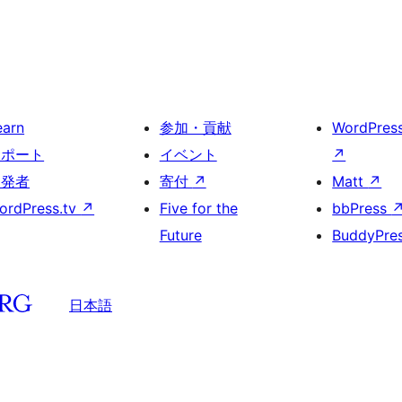
earn
参加・貢献
WordPres
サポート
イベント
↗
開発者
寄付
↗
Matt
↗
ordPress.tv
↗
Five for the
bbPress
Future
BuddyPre
日本語