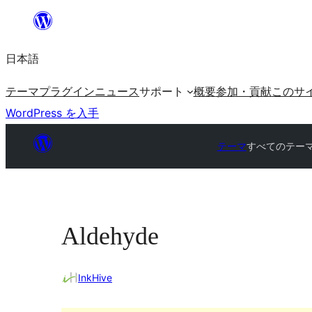
内
容
日本語
を
ス
テーマ
プラグイン
ニュース
サポート
概要
参加・貢献
このサ
キ
WordPress を入手
ッ
プ
テーマ
すべてのテー
Aldehyde
InkHive