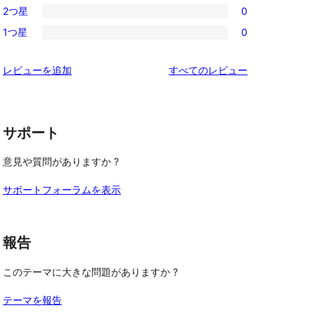
レ
2つ星
0
星
3-
0
ビ
レ
1つ星
0
星
2-
0
ュ
ビ
レ
星
1-
ー
ュ
を
レビューを追加
すべてのレビュー
ビ
レ
星
ー
見
ュ
ビ
レ
る
ー
ュ
ビ
ー
サポート
ュ
ー
意見や質問がありますか ?
サポートフォーラムを表示
報告
このテーマに大きな問題がありますか ?
テーマを報告