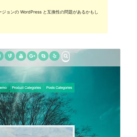
ンの WordPress と互換性の問題があるかもし
プレビュー
ダウンロード
バージョン
3.0.6
最終更新日
2018年12月25日
有効インストール数
200+
テーマのホームページ