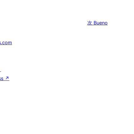
次
Bueno
s.com
↗
ss
↗