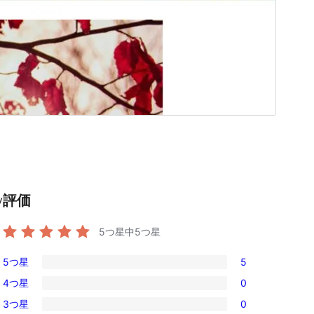
評価
y
5つ星中
5
つ星
5つ星
5
5
4つ星
0
5-
0
3つ星
0
星
4-
0