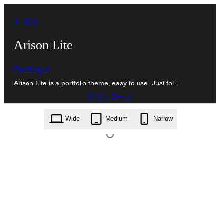
内
← 戻る
容
を
Arison Lite
ス
PanKogut
キ
Arison Lite is a portfolio theme, easy to use. Just fol…
ッ
ダウンロード
プ
arison-lite.1.0.3.zip
Wide
Medium
Narrow