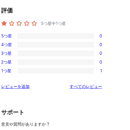
評価
5つ星中
1
つ星
5つ星
0
0
4つ星
0
5-
0
3つ星
0
星
4-
0
レ
2つ星
0
星
3-
0
ビ
レ
1つ星
1
星
2-
1
ュ
ビ
レ
星
1-
ー
ュ
を
レビューを追加
すべてのレビュー
ビ
レ
星
ー
見
ュ
ビ
レ
る
ー
ュ
ビ
ー
サポート
ュ
ー
意見や質問がありますか ?