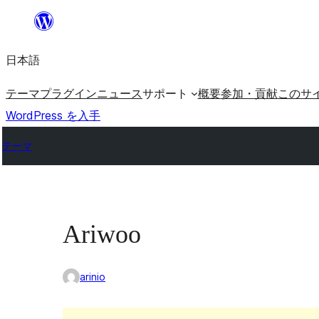
内
容
日本語
を
ス
テーマ
プラグイン
ニュース
サポート
概要
参加・貢献
このサ
キ
WordPress を入手
ッ
テーマ
プ
Ariwoo
arinio