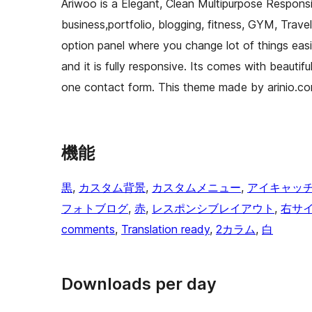
Ariwoo is a Elegant, Clean Multipurpose Responsi
business,portfolio, blogging, fitness, GYM, Trave
option panel where you change lot of things easi
and it is fully responsive. Its comes with beautif
one contact form. This theme made by arinio.co
機能
黒
, 
カスタム背景
, 
カスタムメニュー
, 
アイキャッ
フォトブログ
, 
赤
, 
レスポンシブレイアウト
, 
右サ
comments
, 
Translation ready
, 
2カラム
, 
白
Downloads per day