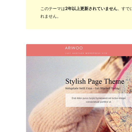
このテーマは
2年以上更新されていません
。すで
れません。