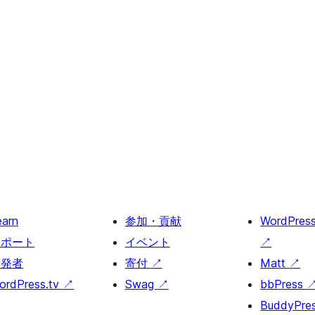
earn
参加・貢献
WordPres
サポート
イベント
↗
開発者
寄付
↗
Matt
↗
ordPress.tv
↗
Swag
↗
bbPress
BuddyPre