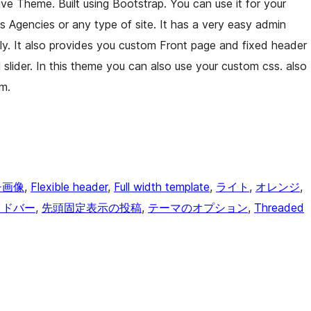
ve Theme. Built using Bootstrap. You can use it for your
ls Agencies or any type of site. It has a very easy admin
ly. It also provides you custom Front page and fixed header
ul slider. In this theme you can also use your custom css. also
m.
チ画像
, 
Flexible header
, 
Full width template
, 
ライト
, 
オレンジ
, 
イドバー
, 
先頭固定表示の投稿
, 
テーマのオプション
, 
Threaded