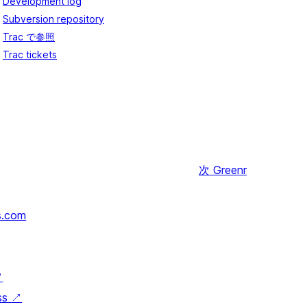
Development log
Subversion repository
Trac で参照
Trac tickets
次
Greenr
s.com
↗
ss
↗