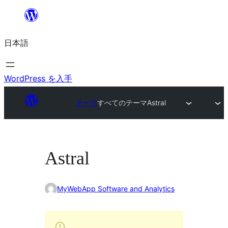
内
容
日本語
を
ス
キ
WordPress を入手
ッ
テーマ
すべてのテーマ
Astral
プ
Astral
MyWebApp Software and Analytics