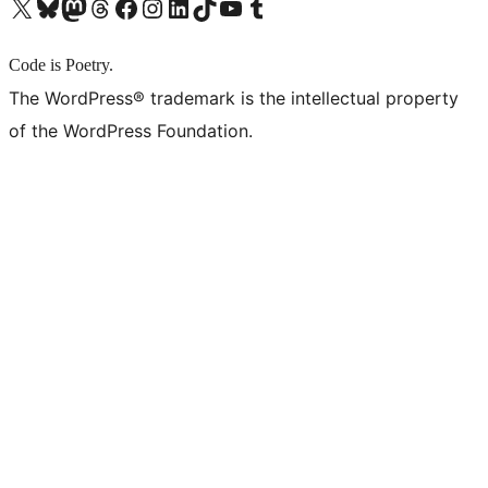
X (旧 Twitter) アカウントへ
Bluesky アカウントへ
Mastodon アカウントへ
Threads アカウントへ
Facebook ページへ
Instagram アカウントへ
LinkedIn アカウントへ
TikTok アカウントへ
YouTube チャンネルへ
Tumblr アカウントへ
Code is Poetry.
The WordPress® trademark is the intellectual property
of the WordPress Foundation.