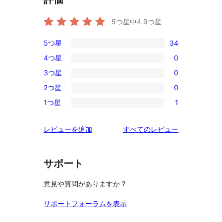
5つ星中
4.9
つ星
5つ星
34
34
4つ星
0
5-
0
3つ星
0
星
4-
0
レ
2つ星
0
星
3-
0
ビ
レ
1つ星
1
星
2-
1
ュ
ビ
レ
星
1-
ー
ュ
を
レビューを追加
すべてのレビュー
ビ
レ
星
ー
見
ュ
ビ
レ
る
ー
ュ
ビ
サポート
ー
ュ
意見や質問がありますか ?
ー
サポートフォーラムを表示