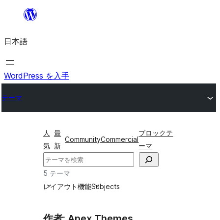
内
容
日本語
を
ス
キ
WordPress を入手
ッ
テーマ
プ
人
最
ブロックテ
Community
Commercial
気
新
ーマ
検
索
5 テーマ
レイアウト
機能
Subjects
作者: Apex Themes